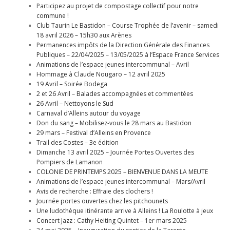
Participez au projet de compostage collectif pour notre
commune !
Club Taurin Le Bastidon – Course Trophée de l’avenir – samedi
18 avril 2026 – 15h30 aux Arènes
Permanences impôts de la Direction Générale des Finances
Publiques – 22/04/2025 – 13/05/2025 à l’Espace France Services
Animations de l’espace jeunes intercommunal – Avril
Hommage à Claude Nougaro – 12 avril 2025
19 Avril – Soirée Bodega
2 et 26 Avril – Balades accompagnées et commentées
26 Avril – Nettoyons le Sud
Carnaval d’Alleins autour du voyage
Don du sang – Mobilisez-vous le 28 mars au Bastidon
29 mars – Festival d’Alleins en Provence
Trail des Costes – 3e édition
Dimanche 13 avril 2025 – Journée Portes Ouvertes des
Pompiers de Lamanon
COLONIE DE PRINTEMPS 2025 – BIENVENUE DANS LA MEUTE
Animations de l’espace jeunes intercommunal – Mars/Avril
Avis de recherche : Effraie des clochers !
Journée portes ouvertes chez les pitchounets
Une ludothèque itinérante arrive à Alleins ! La Roulotte à jeux
Concert Jazz : Cathy Heiting Quintet – 1er mars 2025