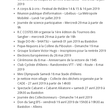
2019
A corps & à cris – Festival de théâtre 14 & 15 & 16 juin 2019
Réunion publique d’information – Libébus – La Métropole
Mobilité – Lundi 1er juillet 2019
Journée de science participative – Mercredi 29 mai à partir de
9h
R.C COSTES XIII organise la 1ère édition du Tournois des
Sanglier – mercredi 29 mai à partir de 18h
Stage DO-IN – SHIATSU – samedi 01 juin 2019 au Bastidon
Pique-Niquons à la Colline du Piboulon – Dimanche 19 mai
Groupe Scolaire Victor Hugo – Inscriptions pour la rentrée 2019
Elections Européennes du 26 mai 2019
Cérémonie du 8 mai – Anniversaire de la victoire de 1945
Club Cycliste d’Alleins – Randonnées VTT – VAE – Route – 8 mai
2019
Mini Olympiade Samedi 18 mai Stade d’Alleins
Je nettoie mon village – Collecte des déchets organisée par le
CADE – 27 avril 2019 à partir de 14h00
Spectacle Cabaret « Cabaret Aléatoire » samedi 27 avril 2019 à
20h30 au Bastidon
Journée des Collectionneurs – Dimanche 14 avril 2019
Don du Sang EFS – vendredi 19 avril 2019 de 15h00 à 19h30 au
Bastidon – Alleins