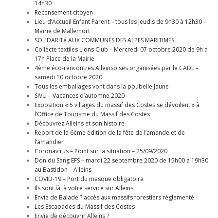
14h30
Recensement citoyen
Lieu d’Accueil Enfant Parent – tous les jeudis de 9h30 à 12h30 –
Mairie de Mallemort
SOLIDARITé AUX COMMUNES DES ALPES MARITIMES
Collecte textiles Lions Club – Mercredi 07 octobre 2020 de 9h à
17h Place de la Mairie
4ème éco-rencontres Alleinsoises organisées par le CADE –
samedi 10 octobre 2020
Tous les emballages vont dans la poubelle Jaune
SIVU – Vacances d’automne 2020
Exposition « 5 villages du massif des Costes se dévoilent » à
l’Office de Tourisme du Massif des Costes
Découvrez Alleins et son histoire
Report de la 6ème édition de la fête de l’amande et de
l’amandier
Coronavirus – Point sur la situation – 25/09/2020
Don du Sang EFS – mardi 22 septembre 2020 de 15h00 à 19h30
au Bastidon – Alleins
COVID-19 – Port du masque obligatoire
Ils sont là, à votre service sur Alleins
Envie de Balade ? accès aux massifs forestiers réglementé
Les Escapades du Massif des Costes
Envie de découvrir Alleins ?