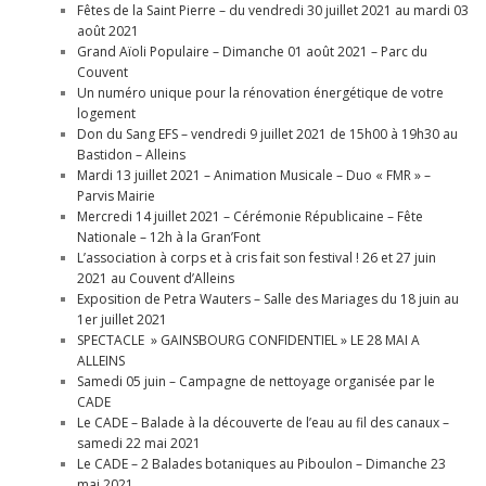
Fêtes de la Saint Pierre – du vendredi 30 juillet 2021 au mardi 03
août 2021
Grand Aïoli Populaire – Dimanche 01 août 2021 – Parc du
Couvent
Un numéro unique pour la rénovation énergétique de votre
logement
Don du Sang EFS – vendredi 9 juillet 2021 de 15h00 à 19h30 au
Bastidon – Alleins
Mardi 13 juillet 2021 – Animation Musicale – Duo « FMR » –
Parvis Mairie
Mercredi 14 juillet 2021 – Cérémonie Républicaine – Fête
Nationale – 12h à la Gran’Font
L’association à corps et à cris fait son festival ! 26 et 27 juin
2021 au Couvent d’Alleins
Exposition de Petra Wauters – Salle des Mariages du 18 juin au
1er juillet 2021
SPECTACLE » GAINSBOURG CONFIDENTIEL » LE 28 MAI A
ALLEINS
Samedi 05 juin – Campagne de nettoyage organisée par le
CADE
Le CADE – Balade à la découverte de l’eau au fil des canaux –
samedi 22 mai 2021
Le CADE – 2 Balades botaniques au Piboulon – Dimanche 23
mai 2021