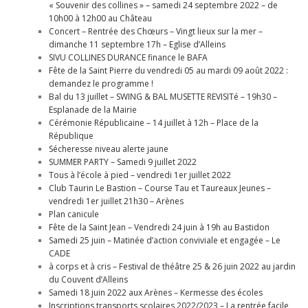
« Souvenir des collines » – samedi 24 septembre 2022 – de
10h00 à 12h00 au Château
Concert – Rentrée des Chœurs – Vingt lieux sur la mer –
dimanche 11 septembre 17h – Eglise d’Alleins
SIVU COLLINES DURANCE finance le BAFA
Fête de la Saint Pierre du vendredi 05 au mardi 09 août 2022 :
demandez le programme !
Bal du 13 juillet – SWING & BAL MUSETTE REVISITé – 19h30 –
Esplanade de la Mairie
Cérémonie Républicaine – 14 juillet à 12h – Place de la
République
Sécheresse niveau alerte jaune
SUMMER PARTY – Samedi 9 juillet 2022
Tous à l’école à pied – vendredi 1er juillet 2022
Club Taurin Le Bastion – Course Tau et Taureaux Jeunes –
vendredi 1er juillet 21h30 – Arènes
Plan canicule
Fête de la Saint Jean – Vendredi 24 juin à 19h au Bastidon
Samedi 25 juin – Matinée d’action conviviale et engagée – Le
CADE
à corps et à cris – Festival de théâtre 25 & 26 juin 2022 au jardin
du Couvent d’Alleins
Samedi 18 juin 2022 aux Arènes – Kermesse des écoles
Inscriptions transports scolaires 2022/2023 – La rentrée facile