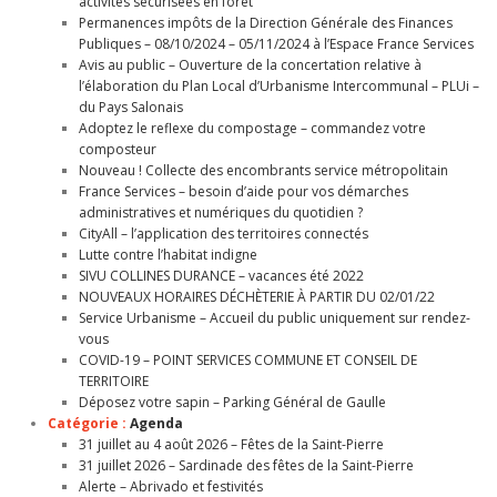
activités sécurisées en forêt
Permanences impôts de la Direction Générale des Finances
Publiques – 08/10/2024 – 05/11/2024 à l’Espace France Services
Avis au public – Ouverture de la concertation relative à
l’élaboration du Plan Local d’Urbanisme Intercommunal – PLUi –
du Pays Salonais
Adoptez le reflexe du compostage – commandez votre
composteur
Nouveau ! Collecte des encombrants service métropolitain
France Services – besoin d’aide pour vos démarches
administratives et numériques du quotidien ?
CityAll – l’application des territoires connectés
Lutte contre l’habitat indigne
SIVU COLLINES DURANCE – vacances été 2022
NOUVEAUX HORAIRES DÉCHÈTERIE À PARTIR DU 02/01/22
Service Urbanisme – Accueil du public uniquement sur rendez-
vous
COVID-19 – POINT SERVICES COMMUNE ET CONSEIL DE
TERRITOIRE
Déposez votre sapin – Parking Général de Gaulle
Catégorie :
Agenda
31 juillet au 4 août 2026 – Fêtes de la Saint-Pierre
31 juillet 2026 – Sardinade des fêtes de la Saint-Pierre
Alerte – Abrivado et festivités