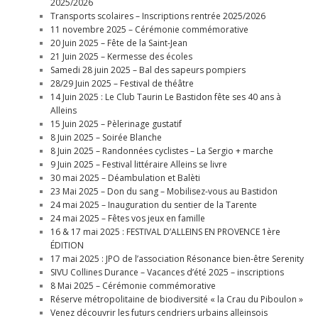
2025/2026
Transports scolaires – Inscriptions rentrée 2025/2026
11 novembre 2025 – Cérémonie commémorative
20 Juin 2025 – Fête de la Saint-Jean
21 Juin 2025 – Kermesse des écoles
Samedi 28 juin 2025 – Bal des sapeurs pompiers
28/29 Juin 2025 – Festival de théâtre
14 Juin 2025 : Le Club Taurin Le Bastidon fête ses 40 ans à
Alleins
15 Juin 2025 – Pèlerinage gustatif
8 Juin 2025 – Soirée Blanche
8 Juin 2025 – Randonnées cyclistes – La Sergio + marche
9 Juin 2025 – Festival littéraire Alleins se livre
30 mai 2025 – Déambulation et Balèti
23 Mai 2025 – Don du sang – Mobilisez-vous au Bastidon
24 mai 2025 – Inauguration du sentier de la Tarente
24 mai 2025 – Fêtes vos jeux en famille
16 & 17 mai 2025 : FESTIVAL D’ALLEINS EN PROVENCE 1ère
ÉDITION
17 mai 2025 : JPO de l’association Résonance bien-être Serenity
SIVU Collines Durance – Vacances d’été 2025 – inscriptions
8 Mai 2025 – Cérémonie commémorative
Réserve métropolitaine de biodiversité « la Crau du Piboulon »
Venez découvrir les futurs cendriers urbains alleinsois