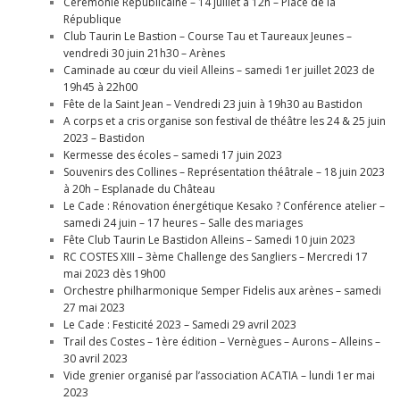
Cérémonie Républicaine – 14 juillet à 12h – Place de la
République
Club Taurin Le Bastion – Course Tau et Taureaux Jeunes –
vendredi 30 juin 21h30 – Arènes
Caminade au cœur du vieil Alleins – samedi 1er juillet 2023 de
19h45 à 22h00
Fête de la Saint Jean – Vendredi 23 juin à 19h30 au Bastidon
A corps et a cris organise son festival de théâtre les 24 & 25 juin
2023 – Bastidon
Kermesse des écoles – samedi 17 juin 2023
Souvenirs des Collines – Représentation théâtrale – 18 juin 2023
à 20h – Esplanade du Château
Le Cade : Rénovation énergétique Kesako ? Conférence atelier –
samedi 24 juin – 17 heures – Salle des mariages
Fête Club Taurin Le Bastidon Alleins – Samedi 10 juin 2023
RC COSTES XIII – 3ème Challenge des Sangliers – Mercredi 17
mai 2023 dès 19h00
Orchestre philharmonique Semper Fidelis aux arènes – samedi
27 mai 2023
Le Cade : Festicité 2023 – Samedi 29 avril 2023
Trail des Costes – 1ère édition – Vernègues – Aurons – Alleins –
30 avril 2023
Vide grenier organisé par l’association ACATIA – lundi 1er mai
2023