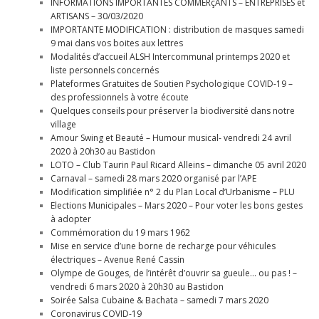
INFORMATIONS IMPORTANTES COMMERçANTS – ENTREPRISES et
ARTISANS – 30/03/2020
IMPORTANTE MODIFICATION : distribution de masques samedi
9 mai dans vos boites aux lettres
Modalités d’accueil ALSH Intercommunal printemps 2020 et
liste personnels concernés
Plateformes Gratuites de Soutien Psychologique COVID-19 –
des professionnels à votre écoute
Quelques conseils pour préserver la biodiversité dans notre
village
Amour Swing et Beauté – Humour musical- vendredi 24 avril
2020 à 20h30 au Bastidon
LOTO – Club Taurin Paul Ricard Alleins – dimanche 05 avril 2020
Carnaval – samedi 28 mars 2020 organisé par l’APE
Modification simplifiée n° 2 du Plan Local d’Urbanisme – PLU
Elections Municipales – Mars 2020 – Pour voter les bons gestes
à adopter
Commémoration du 19 mars 1962
Mise en service d’une borne de recharge pour véhicules
électriques – Avenue René Cassin
Olympe de Gouges, de l’intérêt d’ouvrir sa gueule… ou pas ! –
vendredi 6 mars 2020 à 20h30 au Bastidon
Soirée Salsa Cubaine & Bachata – samedi 7 mars 2020
Coronavirus COVID-19