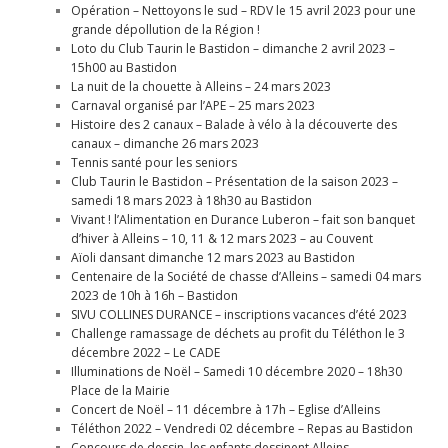
Opération – Nettoyons le sud – RDV le 15 avril 2023 pour une
grande dépollution de la Région !
Loto du Club Taurin le Bastidon – dimanche 2 avril 2023 –
15h00 au Bastidon
La nuit de la chouette à Alleins – 24 mars 2023
Carnaval organisé par l’APE – 25 mars 2023
Histoire des 2 canaux – Balade à vélo à la découverte des
canaux – dimanche 26 mars 2023
Tennis santé pour les seniors
Club Taurin le Bastidon – Présentation de la saison 2023 –
samedi 18 mars 2023 à 18h30 au Bastidon
Vivant ! l’Alimentation en Durance Luberon – fait son banquet
d’hiver à Alleins – 10, 11 & 12 mars 2023 – au Couvent
Aïoli dansant dimanche 12 mars 2023 au Bastidon
Centenaire de la Société de chasse d’Alleins – samedi 04 mars
2023 de 10h à 16h – Bastidon
SIVU COLLINES DURANCE – inscriptions vacances d’été 2023
Challenge ramassage de déchets au profit du Téléthon le 3
décembre 2022 – Le CADE
Illuminations de Noël – Samedi 10 décembre 2020 – 18h30
Place de la Mairie
Concert de Noël – 11 décembre à 17h – Eglise d’Alleins
Téléthon 2022 – Vendredi 02 décembre – Repas au Bastidon
Concours de dessin, les enfants dessinent Alleins