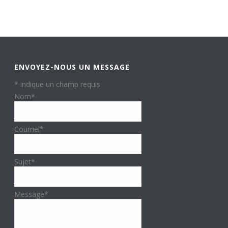
ENVOYEZ-NOUS UN MESSAGE
*
indique un champ requis
Nom
*
Courriel
*
Sujet
*
Message
*