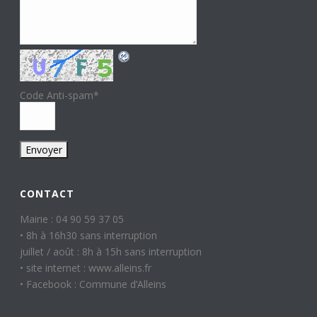
Code Anti-spam
*
CONTACT
Mairie : 04 90 59 37 05
• 8h à 16h30 sans interruption
juillet / août : 8h à 15h sans interruption
• site internet : www.alleins.fr
• Facebook : Commune d’Alleins