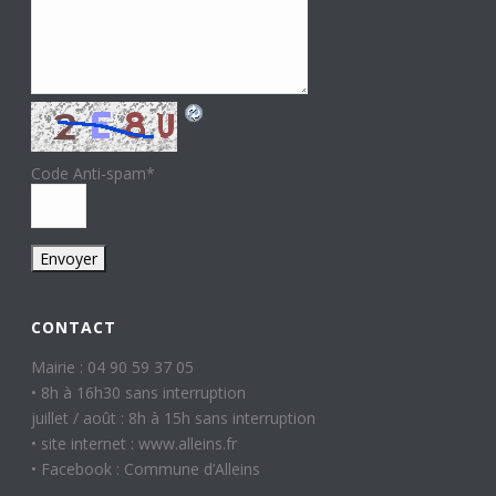
Code Anti-spam
*
CONTACT
Mairie : 04 90 59 37 05
• 8h à 16h30 sans interruption
juillet / août : 8h à 15h sans interruption
• site internet : www.alleins.fr
• Facebook : Commune d’Alleins