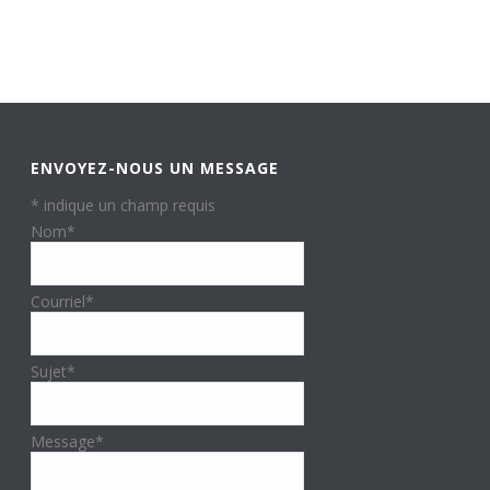
ENVOYEZ-NOUS UN MESSAGE
*
indique un champ requis
Nom
*
Courriel
*
Sujet
*
Message
*