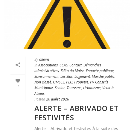
By
alleins
In
Associations
,
CCAS
,
Contact
,
Démarches
administratives
,
Edito du Maire
,
Enquete publique
,
Environnement
,
Les Elus
,
Logement
,
Marché public
,
Non classé
,
OMSCS
,
PLU
,
Propreté
,
PV Conseils
7
Municipaux
,
Senior
,
Tourisme
,
Urbanisme
,
Venir à
Alleins
Posted
20 juillet 2026
ALERTE – ABRIVADO ET
FESTIVITÉS
Alerte – Abrivado et festivités À la suite des