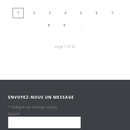
1
2
3
4
5
6
7
8
9
...
page
1
of
62
ENVOYEZ-NOUS UN MESSAGE
*
indique un champ requis
Nom
*