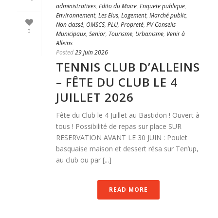
administratives
,
Edito du Maire
,
Enquete publique
,
Environnement
,
Les Elus
,
Logement
,
Marché public
,
Non classé
,
OMSCS
,
PLU
,
Propreté
,
PV Conseils
0
Municipaux
,
Senior
,
Tourisme
,
Urbanisme
,
Venir à
Alleins
Posted
29 juin 2026
TENNIS CLUB D’ALLEINS
– FÊTE DU CLUB LE 4
JUILLET 2026
Fête du Club le 4 Juillet au Bastidon ! Ouvert à
tous ! Possibilité de repas sur place SUR
RESERVATION AVANT LE 30 JUIN : Poulet
basquaise maison et dessert résa sur Ten’up,
au club ou par [...]
READ MORE