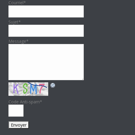
Courriel
*
Sujet
*
Message
*
Code Anti-spam
*