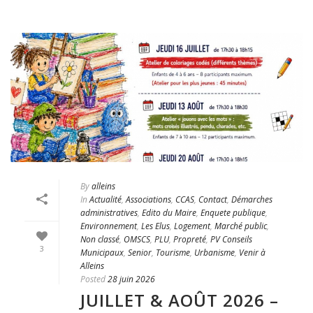
By
alleins
In
Actualité
,
Associations
,
CCAS
,
Contact
,
Démarches
administratives
,
Edito du Maire
,
Enquete publique
,
Environnement
,
Les Elus
,
Logement
,
Marché public
,
Non classé
,
OMSCS
,
PLU
,
Propreté
,
PV Conseils
3
Municipaux
,
Senior
,
Tourisme
,
Urbanisme
,
Venir à
Alleins
Posted
28 juin 2026
JUILLET & AOÛT 2026 –