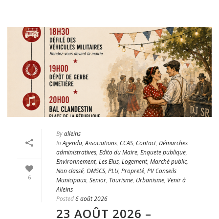
By
alleins
In
Agenda
,
Associations
,
CCAS
,
Contact
,
Démarches
administratives
,
Edito du Maire
,
Enquete publique
,
Environnement
,
Les Elus
,
Logement
,
Marché public
,
Non classé
,
OMSCS
,
PLU
,
Propreté
,
PV Conseils
6
Municipaux
,
Senior
,
Tourisme
,
Urbanisme
,
Venir à
Alleins
Posted
6 août 2026
23 AOÛT 2026 –