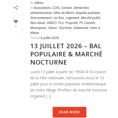
By
alleins
In
Associations
,
CCAS
,
Contact
,
Démarches
administratives
,
Edito du Maire
,
Enquete publique
,
Environnement
,
Les Elus
,
Logement
,
Marché public
,
Non classé
,
OMSCS
,
PLU
,
Propreté
,
PV Conseils
6
Municipaux
,
Senior
,
Tourisme
,
Urbanisme
,
Venir à
Alleins
Posted
8 juillet 2026
13 JUILLET 2026 – BAL
POPULAIRE & MARCHÉ
NOCTURNE
Lundi 13 juillet à partir de 19h00 À l’occasion
de la Fête nationale, retrouvons-nous le 13
juillet pour la soirée populaire emblématique
de notre village !Profitez du marché nocturne
organisé [...]
READ MORE