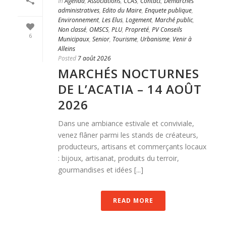
In
Agenda
,
Associations
,
CCAS
,
Contact
,
Démarches
administratives
,
Edito du Maire
,
Enquete publique
,
Environnement
,
Les Elus
,
Logement
,
Marché public
,
Non classé
,
OMSCS
,
PLU
,
Propreté
,
PV Conseils
6
Municipaux
,
Senior
,
Tourisme
,
Urbanisme
,
Venir à
Alleins
Posted
7 août 2026
MARCHÉS NOCTURNES
DE L’ACATIA – 14 AOÛT
2026
Dans une ambiance estivale et conviviale,
venez flâner parmi les stands de créateurs,
producteurs, artisans et commerçants locaux
: bijoux, artisanat, produits du terroir,
gourmandises et idées [...]
READ MORE