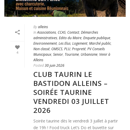
By
alleins
In
Associations
,
CCAS
,
Contact
,
Démarches
administratives
,
Edito du Maire
,
Enquete publique
,
Environnement
,
Les Elus
,
Logement
,
Marché public
,
Non classé
,
OMSCS
,
PLU
,
Propreté
,
PV Conseils
4
Municipaux
,
Senior
,
Tourisme
,
Urbanisme
,
Venir à
Alleins
Posted
30 juin 2026
CLUB TAURIN LE
BASTIDON ALLEINS –
SOIRÉE TAURINE
VENDREDI 03 JUILLET
2026
Soirée taurine dès le vendredi 3 juillet à partir
de 19h ! Food truck Let’s Do et buvette sur