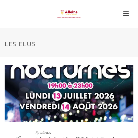
LES ELUS
By
alleins