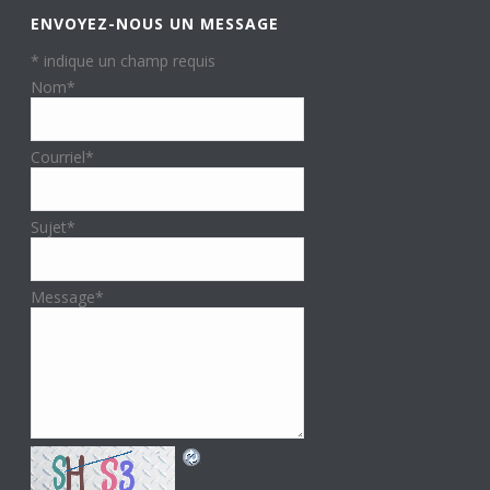
ENVOYEZ-NOUS UN MESSAGE
*
indique un champ requis
Nom
*
Courriel
*
Sujet
*
Message
*