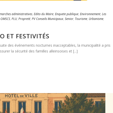
marches administratives
,
Edito du Maire
,
Enquete publique
,
Environnement
,
Les
,
OMSCS
,
PLU
,
Propreté
,
PV Conseils Municipaux
,
Senior
,
Tourisme
,
Urbanisme
,
O ET FESTIVITÉS
a suite des événements nocturnes inacceptables, la municipalité a pris
rer la sécurité des familles alleinsoises et [...]