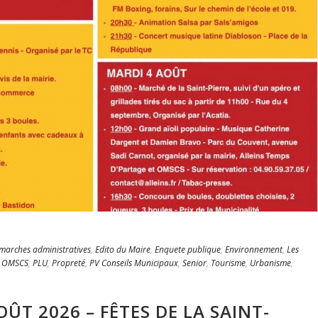
marches administratives
,
Edito du Maire
,
Enquete publique
,
Environnement
,
Les
,
OMSCS
,
PLU
,
Propreté
,
PV Conseils Municipaux
,
Senior
,
Tourisme
,
Urbanisme
,
OÛT 2026 – FÊTES DE LA SAINT-