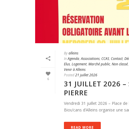
By
alleins
In
Agenda
,
Associations
,
CCAS
,
Contact
,
Dé
Elus
,
Logement
,
Marché public
,
Non classé
Venir à Alleins
Posted
21 juillet 2026
6
31 JUILLET 2026 
PIERRE
Vendredi 31 juillet 2026 – Place de 
Biou’cans d’Alleins organise une sar
READ MORE