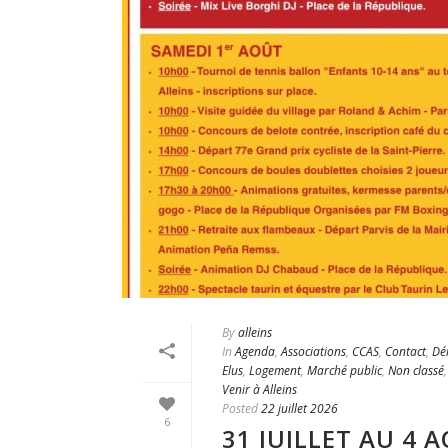
By
alleins
In
Agenda
,
Associations
,
CCAS
,
Contact
,
Dé
Elus
,
Logement
,
Marché public
,
Non classé
Venir à Alleins
Posted
22 juillet 2026
6
31 JUILLET AU 4 A