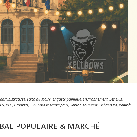
administratives
,
Edito du Maire
,
Enquete publique
,
Environnement
,
Les Elus
,
CS
,
PLU
,
Propreté
,
PV Conseils Municipaux
,
Senior
,
Tourisme
,
Urbanisme
,
Venir à
– BAL POPULAIRE & MARCHÉ