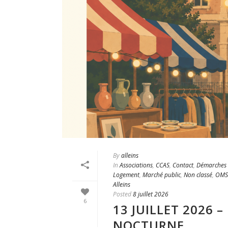
By
alleins
In
Associations
,
CCAS
,
Contact
,
Démarches 
Logement
,
Marché public
,
Non classé
,
OMS
Alleins
Posted
8 juillet 2026
6
13 JUILLET 2026 
NOCTURNE