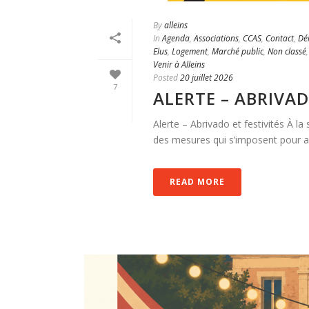
By
alleins
In
Agenda
,
Associations
,
CCAS
,
Contact
,
Dé
Elus
,
Logement
,
Marché public
,
Non classé
Venir à Alleins
Posted
20 juillet 2026
7
ALERTE – ABRIVAD
Alerte – Abrivado et festivités À l
des mesures qui s’imposent pour assu
READ MORE