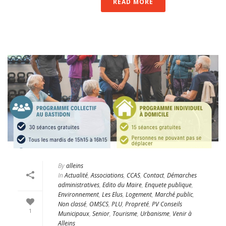
READ MORE
By
alleins
In
Actualité
,
Associations
,
CCAS
,
Contact
,
Démarches
administratives
,
Edito du Maire
,
Enquete publique
,
Environnement
,
Les Elus
,
Logement
,
Marché public
,
Non classé
,
OMSCS
,
PLU
,
Propreté
,
PV Conseils
1
Municipaux
,
Senior
,
Tourisme
,
Urbanisme
,
Venir à
Alleins