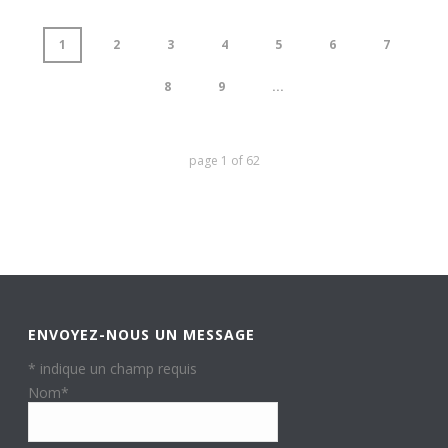
1
2
3
4
5
6
7
8
9
...
page
1
of
62
ENVOYEZ-NOUS UN MESSAGE
*
indique un champ requis
Nom
*