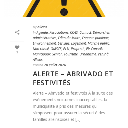
By
alleins
In
Agenda
,
Associations
,
CCAS
,
Contact
,
Démarches
administratives
,
Edito du Maire
,
Enquete publique
,
Environnement
,
Les Elus
,
Logement
,
Marché public
,
Non classé
,
OMSCS
,
PLU
,
Propreté
,
PV Conseils
7
Municipaux
,
Senior
,
Tourisme
,
Urbanisme
,
Venir à
Alleins
Posted
20 juillet 2026
ALERTE – ABRIVADO ET
FESTIVITÉS
Alerte – Abrivado et festivités À la suite des
événements nocturnes inacceptables, la
municipalité a pris des mesures qui
s’imposent pour assurer la sécurité des
familles alleinsoises et [...]