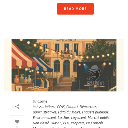
READ MORE
By
alleins
In
Associations
,
CCAS
,
Contact
,
Démarches
administratives
,
Edito du Maire
,
Enquete publique
,
Environnement
,
Les Elus
,
Logement
,
Marché public
,
Non classé
,
OMSCS
,
PLU
,
Propreté
,
PV Conseils
6