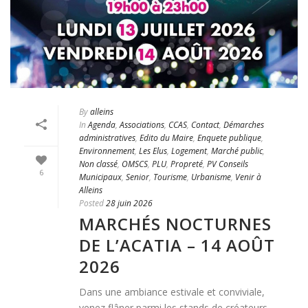
By
alleins
In
Agenda
,
Associations
,
CCAS
,
Contact
,
Démarches
administratives
,
Edito du Maire
,
Enquete publique
,
Environnement
,
Les Elus
,
Logement
,
Marché public
,
Non classé
,
OMSCS
,
PLU
,
Propreté
,
PV Conseils
6
Municipaux
,
Senior
,
Tourisme
,
Urbanisme
,
Venir à
Alleins
Posted
28 juin 2026
MARCHÉS NOCTURNES
DE L’ACATIA – 14 AOÛT
2026
Dans une ambiance estivale et conviviale,
venez flâner parmi les stands de créateurs,