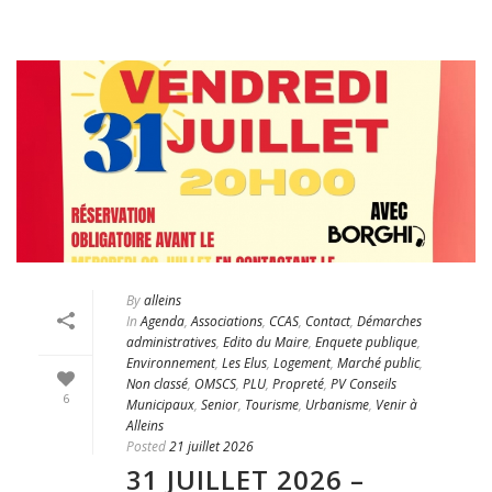
By
alleins
In
Agenda
,
Associations
,
CCAS
,
Contact
,
Démarches
administratives
,
Edito du Maire
,
Enquete publique
,
Environnement
,
Les Elus
,
Logement
,
Marché public
,
Non classé
,
OMSCS
,
PLU
,
Propreté
,
PV Conseils
6
Municipaux
,
Senior
,
Tourisme
,
Urbanisme
,
Venir à
Alleins
Posted
21 juillet 2026
31 JUILLET 2026 –