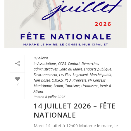
By
alleins
In
Associations
,
CCAS
,
Contact
,
Démarches
administratives
,
Edito du Maire
,
Enquete publique
,
Environnement
,
Les Elus
,
Logement
,
Marché public
,
Non classé
,
OMSCS
,
PLU
,
Propreté
,
PV Conseils
7
Municipaux
,
Senior
,
Tourisme
,
Urbanisme
,
Venir à
Alleins
Posted
8 juillet 2026
14 JUILLET 2026 – FÊTE
NATIONALE
Mardi 14 juillet à 12h00 Madame le maire, le