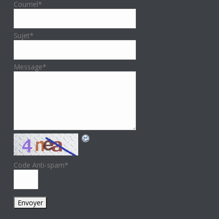
Courriel
*
Sujet
*
Message
*
Code Anti-spam
*