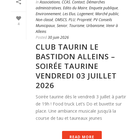
In
Associations
,
CCAS
,
Contact
,
Démarches
administratives
,
Edito du Maire
,
Enquete publique
,
Environnement
,
Les Elus
,
Logement
,
Marché public
,
Non classé
,
OMSCS
,
PLU
,
Propreté
,
PV Conseils
4
Municipaux
,
Senior
,
Tourisme
,
Urbanisme
,
Venir à
Alleins
Posted
30 juin 2026
CLUB TAURIN LE
BASTIDON ALLEINS –
SOIRÉE TAURINE
VENDREDI 03 JUILLET
2026
Soirée taurine dès le vendredi 3 juillet à partir
de 19h ! Food truck Let’s Do et buvette sur
place. Une ambiance musicale jusqu’à la
course de tau et taureaux jeunes
READ MORE