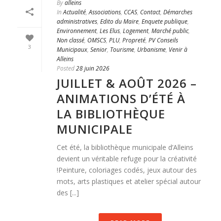
By
alleins
In
Actualité
,
Associations
,
CCAS
,
Contact
,
Démarches
administratives
,
Edito du Maire
,
Enquete publique
,
Environnement
,
Les Elus
,
Logement
,
Marché public
,
Non classé
,
OMSCS
,
PLU
,
Propreté
,
PV Conseils
3
Municipaux
,
Senior
,
Tourisme
,
Urbanisme
,
Venir à
Alleins
Posted
28 juin 2026
JUILLET & AOÛT 2026 –
ANIMATIONS D’ÉTÉ À
LA BIBLIOTHÈQUE
MUNICIPALE
Cet été, la bibliothèque municipale d’Alleins
devient un véritable refuge pour la créativité
!Peinture, coloriages codés, jeux autour des
mots, arts plastiques et atelier spécial autour
des [...]