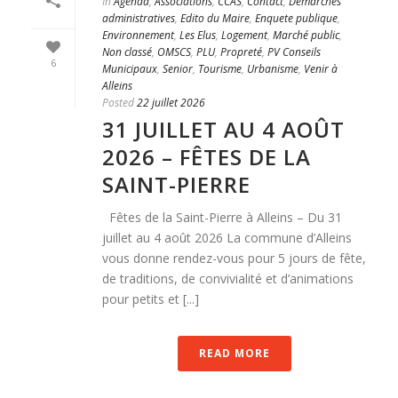
In
Agenda
,
Associations
,
CCAS
,
Contact
,
Démarches
administratives
,
Edito du Maire
,
Enquete publique
,
Environnement
,
Les Elus
,
Logement
,
Marché public
,
Non classé
,
OMSCS
,
PLU
,
Propreté
,
PV Conseils
6
Municipaux
,
Senior
,
Tourisme
,
Urbanisme
,
Venir à
Alleins
Posted
22 juillet 2026
31 JUILLET AU 4 AOÛT
2026 – FÊTES DE LA
SAINT-PIERRE
Fêtes de la Saint-Pierre à Alleins – Du 31
juillet au 4 août 2026 La commune d’Alleins
vous donne rendez-vous pour 5 jours de fête,
de traditions, de convivialité et d’animations
pour petits et [...]
READ MORE