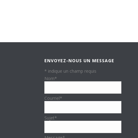
ENVOYEZ-NOUS UN MESSAGE
*
indique un champ requis
Nom
*
Courriel
*
Sujet
*
Message
*