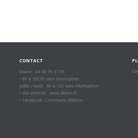
CONTACT
PL
Co
Mairie : 04 90 59 37 05
• 8h à 16h30 sans interruption
juillet / août : 8h à 15h sans interruption
• site internet : www.alleins.fr
• Facebook : Commune d’Alleins