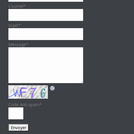
Courriel
*
Sujet
*
Message
*
Code Anti-spam
*