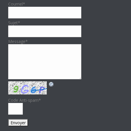
Courriel
*
Sujet
*
Message
*
Code Anti-spam
*