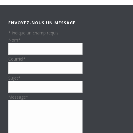
ENVOYEZ-NOUS UN MESSAGE
*
indique un champ requis
Nom
*
Courriel
*
Sujet
*
Message
*