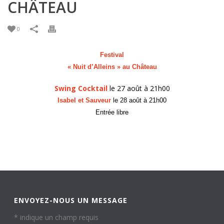
CHÂTEAU
0
Festival
« Nuit d’Alleins » au Château
Swing Cocktail
le 27 août à 21h00
Isabel et Sauveur
le 28 août à 21h00
Entrée libre
ENVOYEZ-NOUS UN MESSAGE
*
indique un champ requis