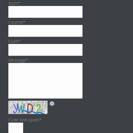
Nom
*
Courriel
*
Sujet
*
Message
*
Code Anti-spam
*