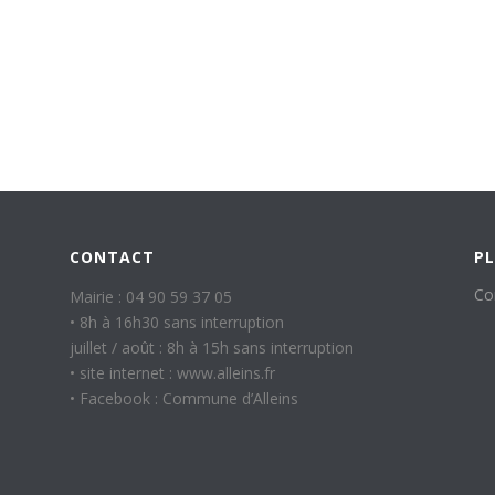
CONTACT
PL
Co
Mairie : 04 90 59 37 05
• 8h à 16h30 sans interruption
juillet / août : 8h à 15h sans interruption
• site internet : www.alleins.fr
• Facebook : Commune d’Alleins