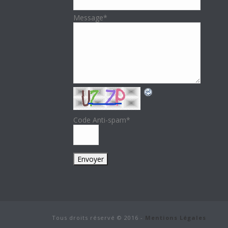
Message
*
Code Anti-spam
*
Tous droits réservé © 2016 -
Mentions Légales