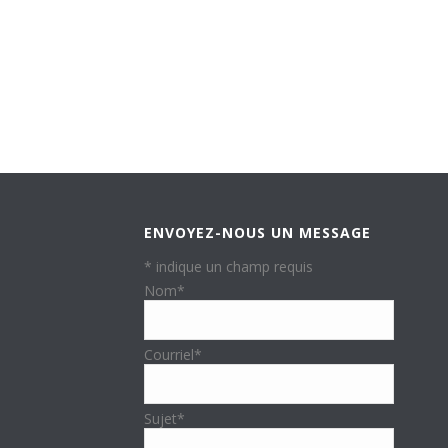
ENVOYEZ-NOUS UN MESSAGE
*
indique un champ requis
Nom
*
Courriel
*
Sujet
*