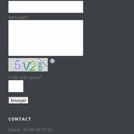
Message
*
Code Anti-spam
*
CONTACT
Mairie : 04 90 59 37 05