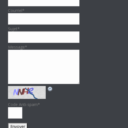
Courriel
*
Sujet
*
Message
*
Code Anti-spam
*