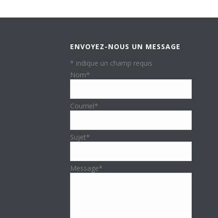
ENVOYEZ-NOUS UN MESSAGE
*
indique un champ requis
Nom
*
Courriel
*
Sujet
*
Message
*