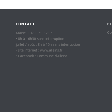
CONTACT
PL
Co
Mairie : 04 90 59 37 05
• 8h à 16h30 sans interruption
juillet / août : 8h à 15h sans interruption
• site internet : www.alleins.fr
• Facebook : Commune d’Alleins