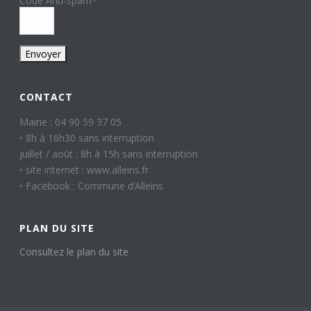
Code Anti-spam
*
CONTACT
Mairie : 04 90 59 37 05
• 8h à 16h30 sans interruption
juillet / août : 8h à 15h sans interruption
• site internet : www.alleins.fr
• Facebook : Commune d’Alleins
PLAN DU SITE
Consultez le plan du site