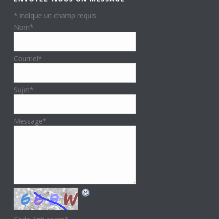
*
indique un champ requis
Nom
*
Courriel
*
Sujet
*
Message
*