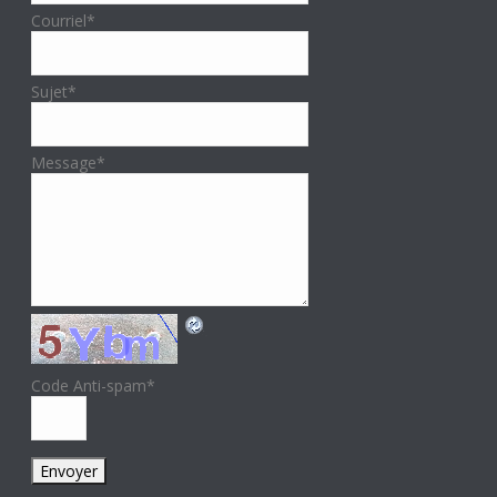
Courriel
*
Sujet
*
Message
*
Code Anti-spam
*