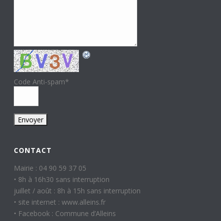
Code Anti-spam
*
CONTACT
Mairie : 04 90 59 37 05
• 8h à 16h30 sans interruption
juillet / août : 8h à 15h sans interruption
• site internet : www.alleins.fr
• Facebook : Commune d’Alleins