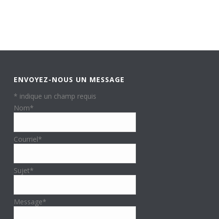
ENVOYEZ-NOUS UN MESSAGE
*
indique un champ requis
Nom
*
Courriel
*
Sujet
*
Message
*