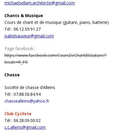
michaelsellam.architecte@gmail.com
Chants & Musique
Cours de chant et de musique (guitare, piano, batterie)
Tél : 06.12.59.91.27
isabelsauveur@gmail.com
Page facebook :
https://www.facebook.com/CoursDeChantEtGuitare/?
locale=fr_FR
Chasse
Société de chasse d’Alleins
Tél : 07.88.56.84.94
chassealleins@yahoo.fr
Club Cycliste
Tél : 06.28.09.00.02
c.c.alleins@gmail.com