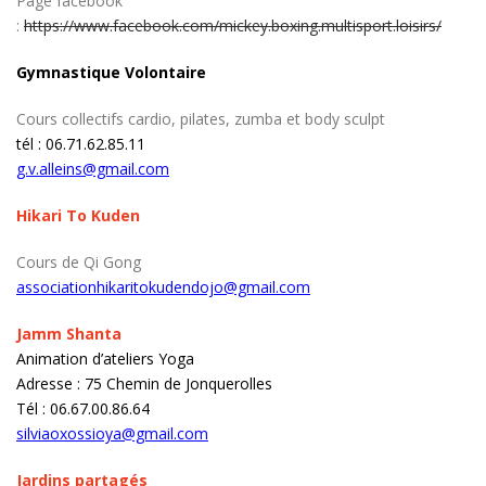
Page facebook
:
https://www.facebook.com/mickey.boxing.multisport.loisirs/
Gymnastique Volontaire
Cours collectifs cardio, pilates, zumba et body sculpt
tél : 06.71.62.85.11
g.v.alleins@gmail.com
Hikari To Kuden
Cours de Qi Gong
associationhikaritokudendojo@gmail.com
Jamm Shanta
Animation d’ateliers Yoga
Adresse : 75 Chemin de Jonquerolles
Tél : 06.67.00.86.64
silviaoxossioya@gmail.com
Jardins partagés