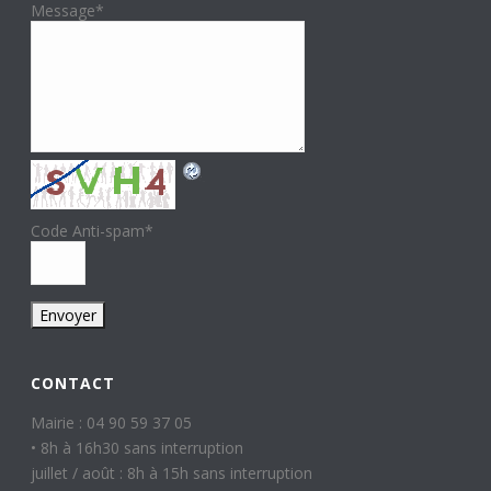
Message
*
Code Anti-spam
*
CONTACT
Mairie : 04 90 59 37 05
• 8h à 16h30 sans interruption
juillet / août : 8h à 15h sans interruption