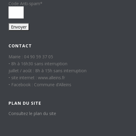
Code Anti-spam
*
CONTACT
Mairie : 04 90 59 37 05
• 8h à 16h30 sans interruption
juillet / août : 8h à 15h sans interruption
• site internet : www.alleins.fr
• Facebook : Commune d’Alleins
PLAN DU SITE
Consultez le plan du site