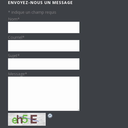
ENVOYEZ-NOUS UN MESSAGE
*
indique un champ requis
Nom
*
Courriel
*
Sujet
*
Message
*