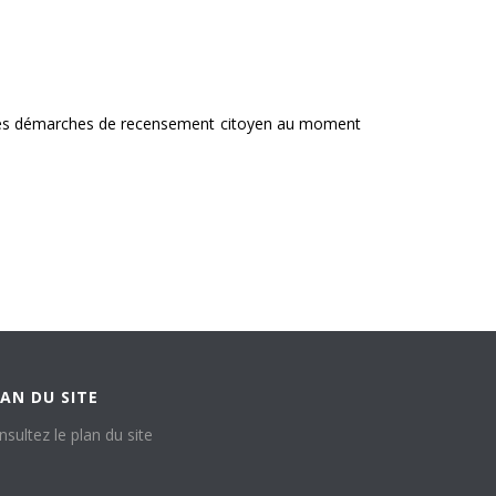
tué les démarches de recensement citoyen au moment
AN DU SITE
nsultez le plan du site