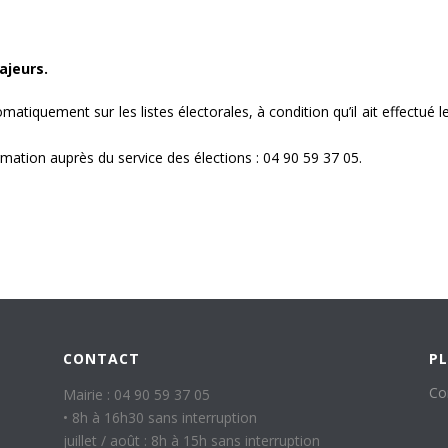
ajeurs.
tomatiquement sur les listes électorales, à condition qu’il ait effec
mation auprès du service des élections : 04 90 59 37 05.
CONTACT
PL
Co
Mairie : 04 90 59 37 05
• 8h à 16h30 sans interruption
juillet / août : 8h à 15h sans interruption