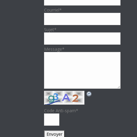
Courriel
*
Sujet
*
Message
*
Code Anti-spam
*