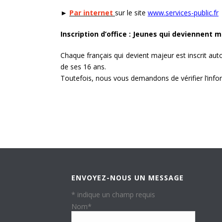
►
Par internet
sur le site
www.services-public.fr
Inscription d’office : Jeunes qui deviennent m
Chaque français qui devient majeur est inscrit au
de ses 16 ans.
Toutefois, nous vous demandons de vérifier l’infor
ENVOYEZ-NOUS UN MESSAGE
*
indique un champ requis
Nom
*