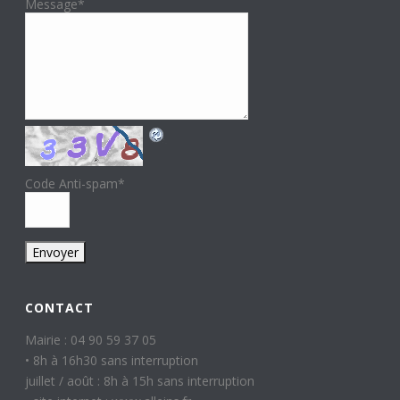
Message
*
Code Anti-spam
*
CONTACT
Mairie : 04 90 59 37 05
• 8h à 16h30 sans interruption
juillet / août : 8h à 15h sans interruption