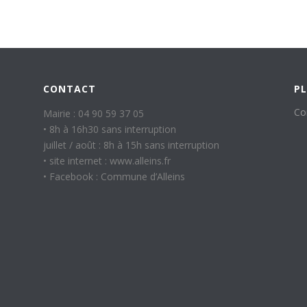
CONTACT
PL
Co
Mairie : 04 90 59 37 05
• 8h à 16h30 sans interruption
juillet / août : 8h à 15h sans interruption
• site internet : www.alleins.fr
• Facebook : Commune d’Alleins