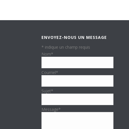
ENVOYEZ-NOUS UN MESSAGE
*
indique un champ requis
Nom
*
Courriel
*
Sujet
*
Message
*