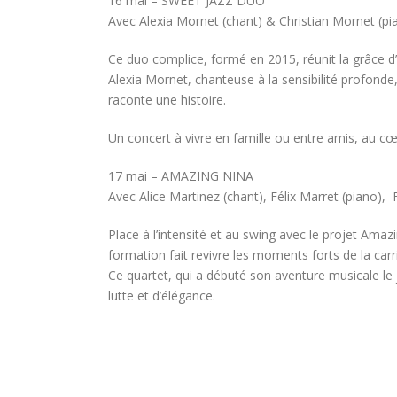
16 mai – SWEET JAZZ DUO
Avec Alexia Mornet (chant) & Christian Mornet (pi
Ce duo complice, formé en 2015, réunit la grâce d’
Alexia Mornet, chanteuse à la sensibilité profond
raconte une histoire.
Un concert à vivre en famille ou entre amis, au c
17 mai – AMAZING NINA
Avec Alice Martinez (chant), Félix Marret (piano), 
Place à l’intensité et au swing avec le projet Ama
formation fait revivre les moments forts de la carri
Ce quartet, qui a débuté son aventure musicale le
lutte et d’élégance.