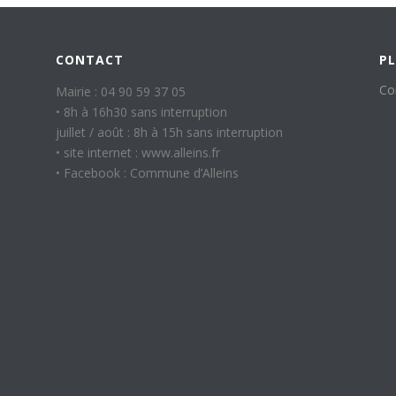
CONTACT
PL
Co
Mairie : 04 90 59 37 05
• 8h à 16h30 sans interruption
juillet / août : 8h à 15h sans interruption
• site internet : www.alleins.fr
• Facebook : Commune d’Alleins