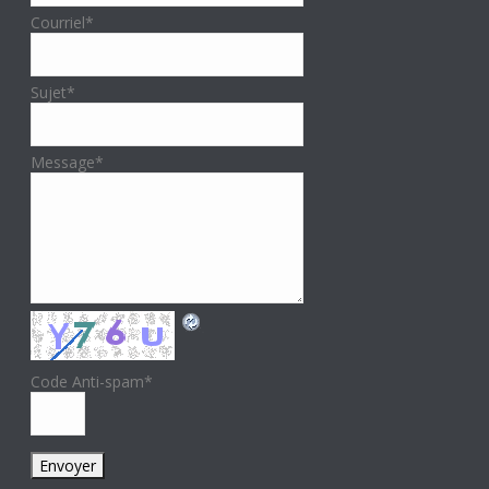
Courriel
*
Sujet
*
Message
*
Code Anti-spam
*