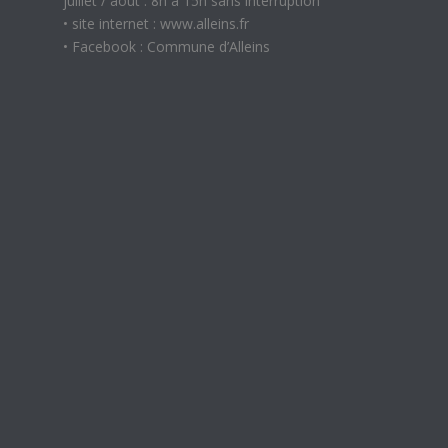
juillet / août : 8h à 15h sans interruption
• site internet : www.alleins.fr
• Facebook : Commune d’Alleins