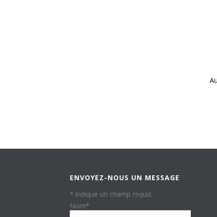
Au
ENVOYEZ-NOUS UN MESSAGE
*
indique un champ requis
Nom
*