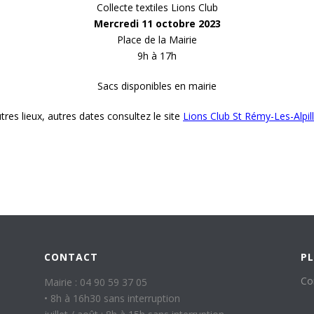
Collecte textiles Lions Club
Mercredi 11 octobre 2023
Place de la Mairie
9h à 17h
Sacs disponibles en mairie
tres lieux, autres dates consultez le site
Lions Club St Rémy-Les-Alpil
CONTACT
PL
Co
Mairie : 04 90 59 37 05
• 8h à 16h30 sans interruption