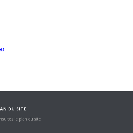
les
AN DU SITE
nsultez le plan du site