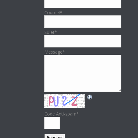
Courriel
*
Sujet
*
Message
*
Code Anti-spam
*