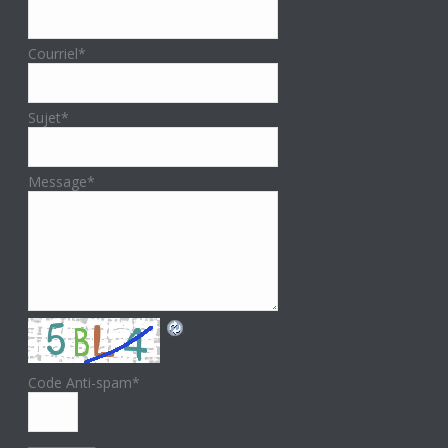
Courriel
*
Sujet
*
Message
*
Code Anti-spam
*