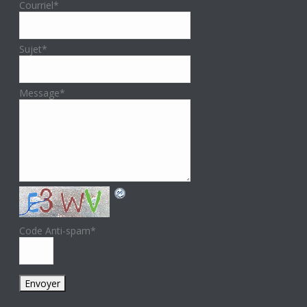
Courriel
*
Sujet
*
Message
*
Code Anti-spam
*