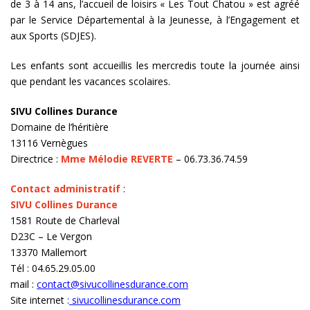
de 3 à 14 ans, l’accueil de loisirs « Les Tout Chatou » est agréé
par le Service Départemental à la Jeunesse, à l’Engagement et
aux Sports (SDJES).
Les enfants sont accueillis les mercredis toute la journée ainsi
que pendant les vacances scolaires.
SIVU Collines Durance
Domaine de l’héritière
13116 Vernègues
Directrice :
Mme Mélodie REVERTE
– 06.73.36.74.59
Contact administratif
:
SIVU Collines Durance
1581 Route de Charleval
D23C – Le Vergon
13370 Mallemort
Tél : 04.65.29.05.00
mail :
contact@sivucollinesdurance.com
Site internet
:
sivucollinesdurance.com