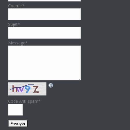
Courriel
*
Sujet
*
Message
*
Code Anti-spam
*