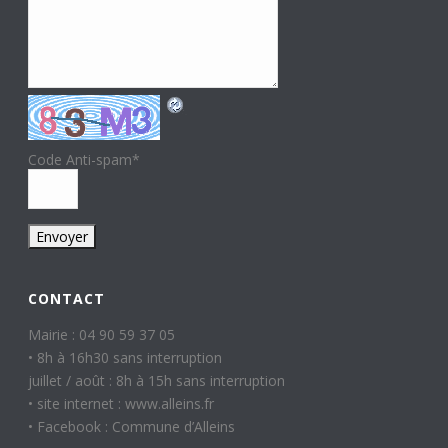
Code Anti-spam
*
CONTACT
Mairie : 04 90 59 37 05
• 8h à 16h30 sans interruption
juillet / août : 8h à 15h sans interruption
• site internet : www.alleins.fr
• Facebook : Commune d’Alleins