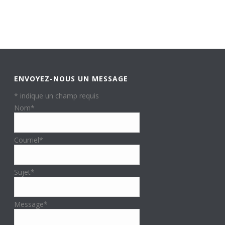
ENVOYEZ-NOUS UN MESSAGE
*
indique un champ requis
Nom
*
Courriel
*
Sujet
*
Message
*