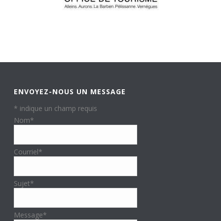
ENVOYEZ-NOUS UN MESSAGE
*
indique un champ requis
Nom
*
Courriel
*
Sujet
*
Message
*