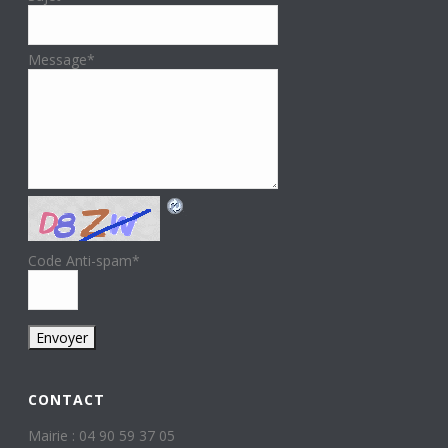
Message
*
Code Anti-spam
*
CONTACT
Mairie : 04 90 59 37 05