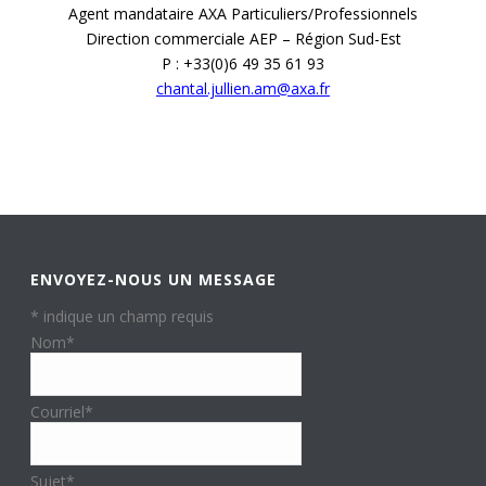
Agent mandataire AXA Particuliers/Professionnels
Direction commerciale AEP – Région Sud-Est
P : +33(0)6 49 35 61 93
chantal.jullien.am@axa.fr
ENVOYEZ-NOUS UN MESSAGE
*
indique un champ requis
Nom
*
Courriel
*
Sujet
*