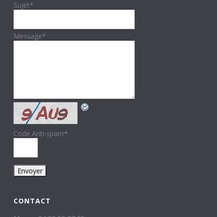
Sujet
*
Message
*
Code Anti-spam
*
CONTACT