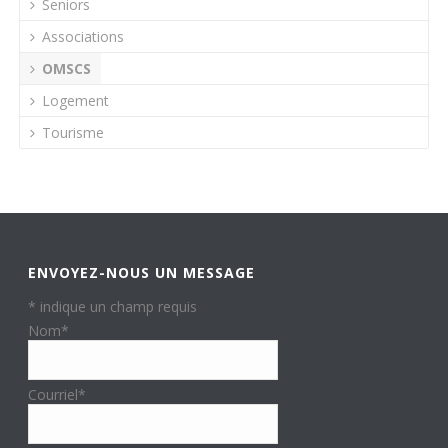
Seniors
Associations
OMSCS
Logement
Tourisme
ENVOYEZ-NOUS UN MESSAGE
*
indique un champ requis
Nom
*
Courriel
*