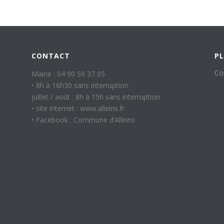
CONTACT
PL
Co
Mairie : 04 90 59 37 05
• 8h à 16h30 sans interruption
juillet / août : 8h à 15h sans interruption
• site internet : www.alleins.fr
• Facebook : Commune d’Alleins