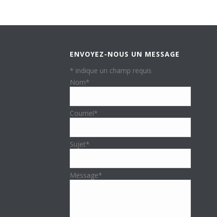
ENVOYEZ-NOUS UN MESSAGE
*
indique un champ requis
Nom
*
Courriel
*
Sujet
*
Message
*