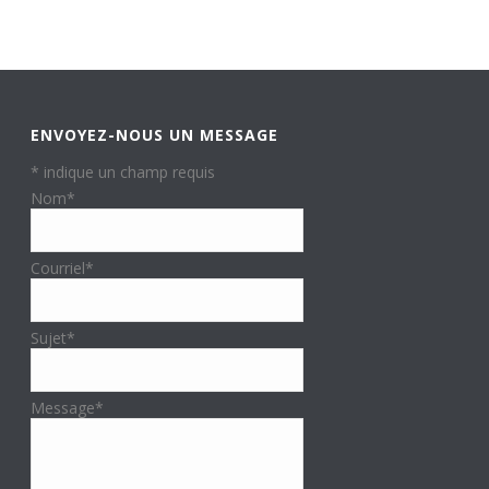
ENVOYEZ-NOUS UN MESSAGE
*
indique un champ requis
Nom
*
Courriel
*
Sujet
*
Message
*