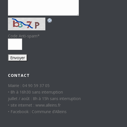
Code Anti-spam
*
CONTACT
Mairie : 04 90 59 37 05
• 8h à 16h30 sans interruption
juillet / août : 8h à 15h sans interruption
• site internet : www.alleins.fr
• Facebook : Commune d’Alleins