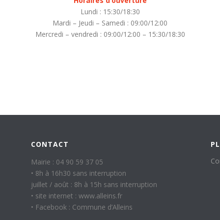
Horaires d’ouverture
Lundi : 15:30/18:30
Mardi – Jeudi – Samedi : 09:00/12:00
Mercredi – vendredi : 09:00/12:00 – 15:30/18:30
CONTACT
PL
Co
Mairie : 04 90 59 37 05
• 8h à 16h30 sans interruption
juillet / août : 8h à 15h sans interruption
• site internet : www.alleins.fr
• Facebook : Commune d’Alleins