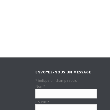
ENVOYEZ-NOUS UN MESSAGE
*
indique un champ requis
Nom
*
Courriel
*