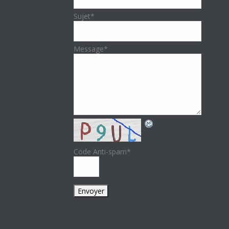
Sujet
*
Message
*
Code Anti-spam
*