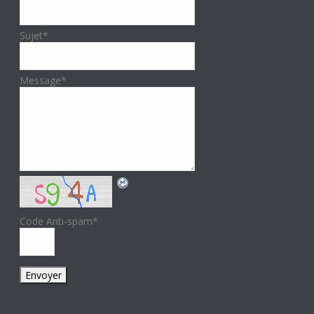
Sujet
*
Message
*
Code Anti-spam
*