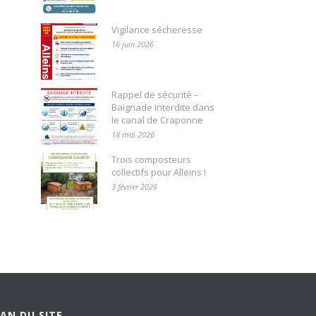
Vigilance sécheresse
16 juin 2026
Rappel de sécurité –
Baignade interdite dans
le canal de Craponne
18 mai 2026
Trois composteurs
collectifs pour Alleins !
3 février 2026
AN DU SITE