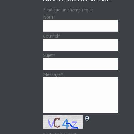
*
indique un champ requis
Nom
*
Courriel
*
Sujet
*
Message
*