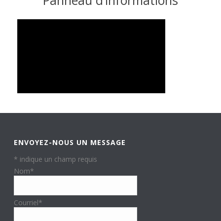
Panneau d’informations
ENVOYEZ-NOUS UN MESSAGE
*
indique un champ requis
Nom
*
Courriel
*