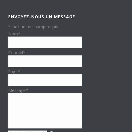
ENVOYEZ-NOUS UN MESSAGE
*
indique un champ requis
Nom
*
Courriel
*
Sujet
*
Message
*