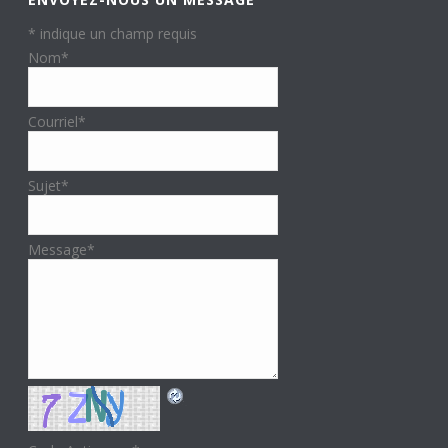
*
indique un champ requis
Nom
*
Courriel
*
Sujet
*
Message
*