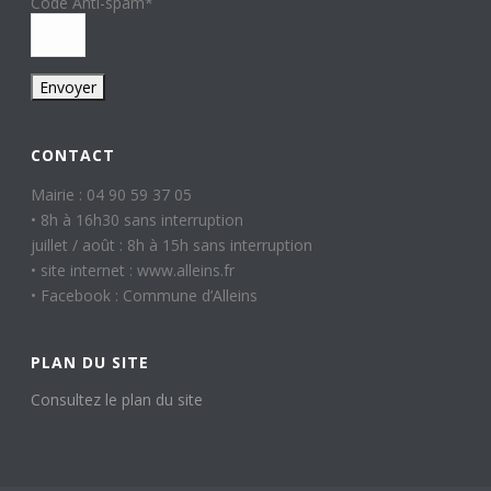
Code Anti-spam
*
CONTACT
Mairie : 04 90 59 37 05
• 8h à 16h30 sans interruption
juillet / août : 8h à 15h sans interruption
• site internet : www.alleins.fr
• Facebook : Commune d’Alleins
PLAN DU SITE
Consultez le plan du site