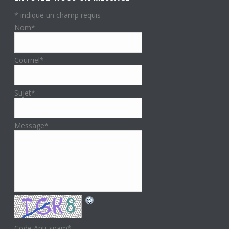
*
indique un champ requis
Nom
*
Courriel
*
Sujet
*
Message
*
Code Anti-spam
*