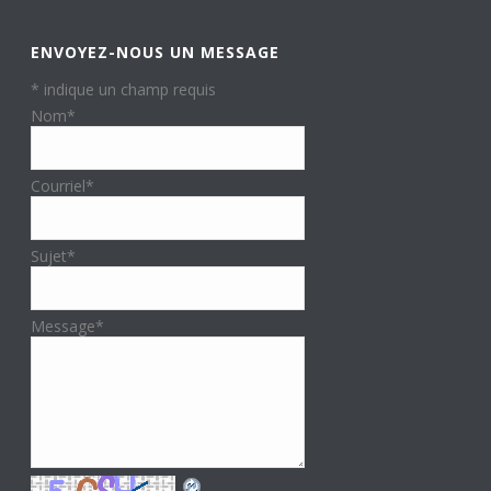
ENVOYEZ-NOUS UN MESSAGE
*
indique un champ requis
Nom
*
Courriel
*
Sujet
*
Message
*