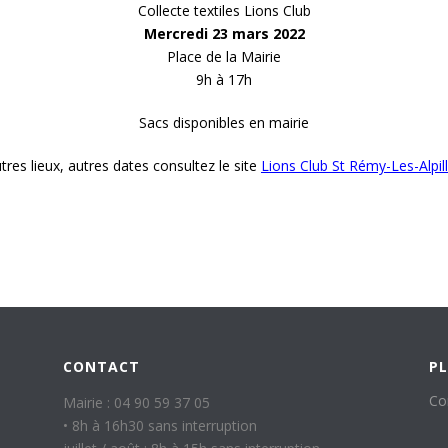
Collecte textiles Lions Club
Mercredi 23 mars 2022
Place de la Mairie
9h à 17h
Sacs disponibles en mairie
tres lieux, autres dates consultez le site
Lions Club St Rémy-Les-Alpil
CONTACT
PL
Co
Mairie : 04 90 59 37 05
• 8h à 16h30 sans interruption