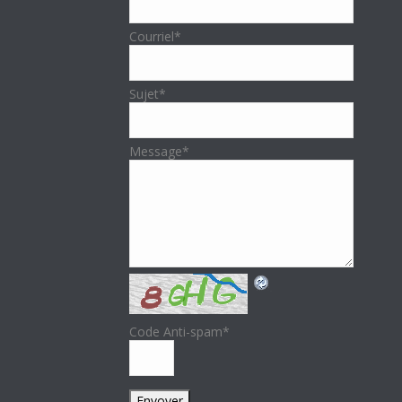
Courriel
*
Sujet
*
Message
*
Code Anti-spam
*