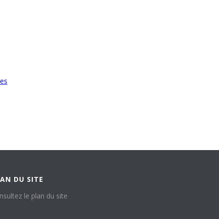
les
AN DU SITE
nsultez le plan du site