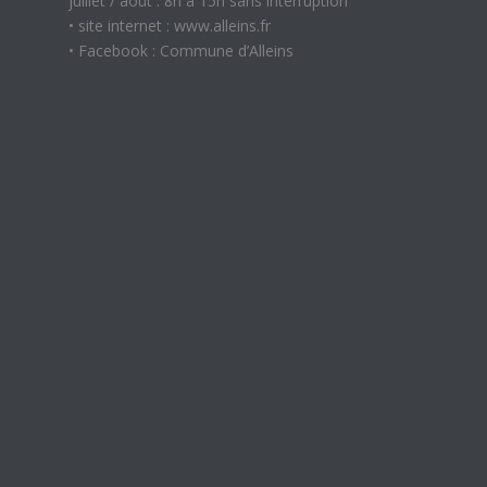
juillet / août : 8h à 15h sans interruption
• site internet : www.alleins.fr
• Facebook : Commune d’Alleins