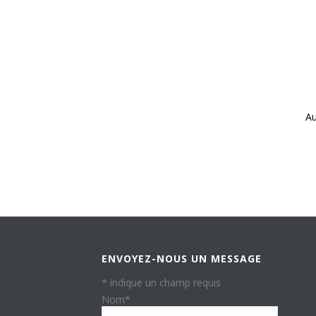
Au
ENVOYEZ-NOUS UN MESSAGE
*
indique un champ requis
Nom
*