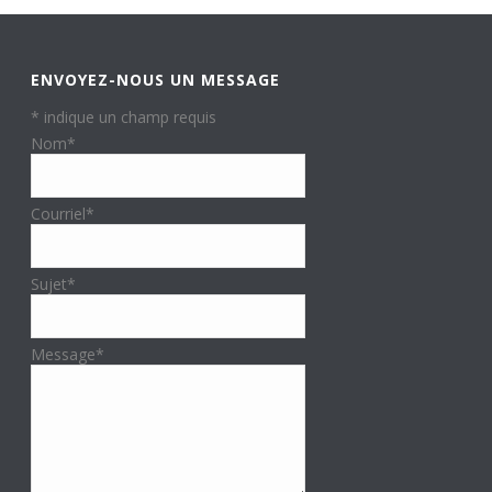
ENVOYEZ-NOUS UN MESSAGE
*
indique un champ requis
Nom
*
Courriel
*
Sujet
*
Message
*