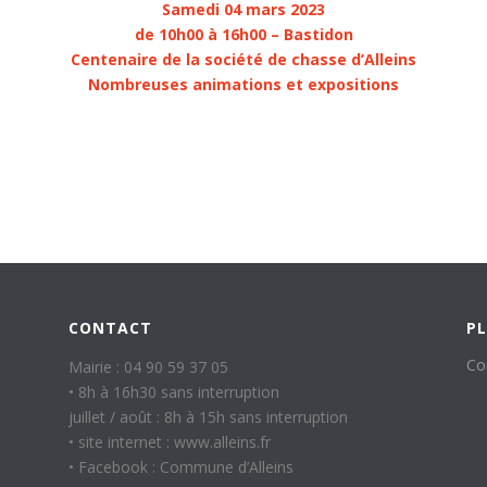
Samedi 04 mars 2023
de 10h00 à 16h00 – Bastidon
Centenaire de la société de chasse d’Alleins
Nombreuses animations et expositions
CONTACT
PL
Co
Mairie : 04 90 59 37 05
• 8h à 16h30 sans interruption
juillet / août : 8h à 15h sans interruption
• site internet : www.alleins.fr
• Facebook : Commune d’Alleins