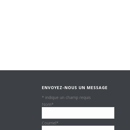
ENVOYEZ-NOUS UN MESSAGE
*
indique un champ requis
Nom
*
Courriel
*