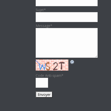
Sujet
*
Message
*
Code Anti-spam
*