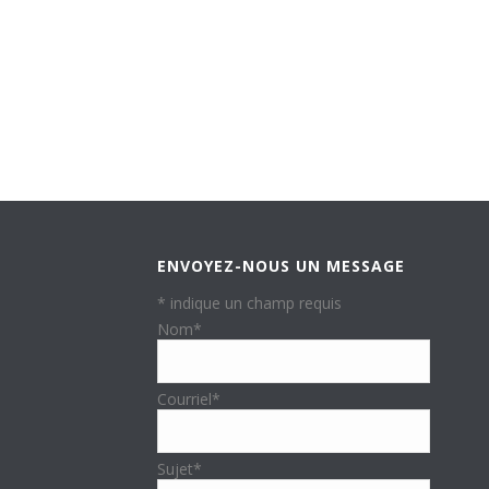
ENVOYEZ-NOUS UN MESSAGE
*
indique un champ requis
Nom
*
Courriel
*
Sujet
*