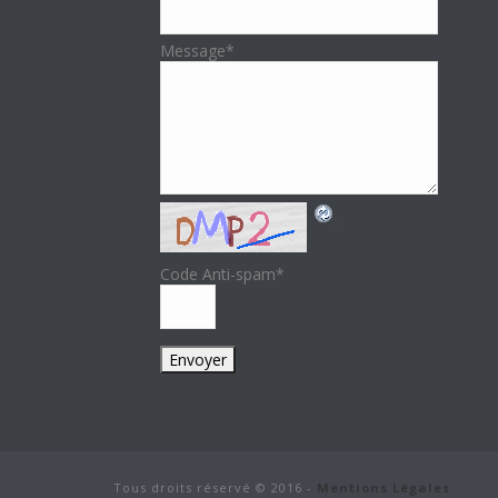
Message
*
Code Anti-spam
*
Tous droits réservé © 2016 -
Mentions Légales