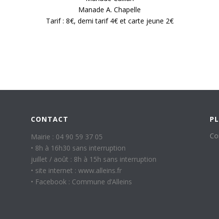
Manade A. Chapelle
Tarif : 8€, demi tarif 4€ et carte jeune 2€
CONTACT
PL
Co
Mairie : 04 90 59 37 05
• 8h à 16h30 sans interruption
juillet / août : 8h à 15h sans interruption
• site internet : www.alleins.fr
• Facebook : Commune d’Alleins