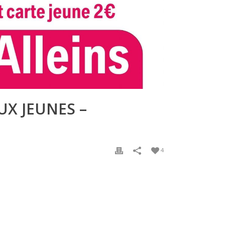
UX JEUNES –
4