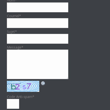
Nom
*
Courriel
*
Sujet
*
Message
*
Code Anti-spam
*